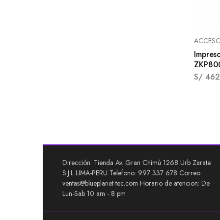
ACCESO
Impres
ZKP80
S/
462
Dirección: Tienda Av. Gran Chimú 1268 Urb Zarate
S.J.L LIMA-PERU Telefono: 997 337 678 Correo:
ventas@blueplanet-tec.com Horario de atencion: De
Lun-Sab 10 am - 8 pm