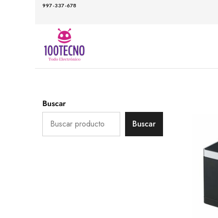
997-337-678
VENTAS@B
100TECNO
Todo
Tecnologia
Buscar
Buscar